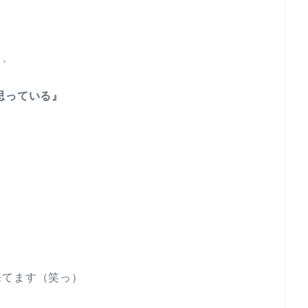
て、
思っている』
来てます（笑っ）