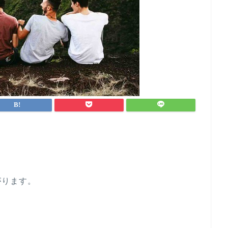
がります。
？