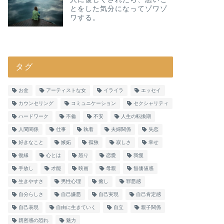
とをした気分になってゾワゾ
ワする。
タグ
お金
アーティストな女
イライラ
エッセイ
カウンセリング
コミュニケーション
セクシャリティ
ハードワーク
不倫
不安
人生の転換期
人間関係
仕事
執着
夫婦関係
失恋
好きなこと
嫉妬
孤独
寂しさ
幸せ
復縁
心とは
怒り
恋愛
我慢
手放し
才能
映画
母親
無価値感
生きやすさ
男性心理
癒し
罪悪感
自分らしさ
自己嫌悪
自己実現
自己肯定感
自己表現
自由に生きていく
自立
親子関係
親密感の恐れ
魅力