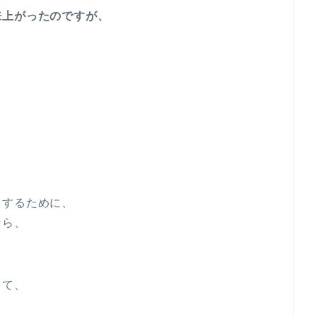
来上がったのですが、
リするために、
なら、
くて、
、