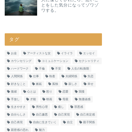
とをした気分になってゾワゾ
ワする。
タグ
お金
アーティストな女
イライラ
エッセイ
カウンセリング
コミュニケーション
セクシャリティ
ハードワーク
不倫
不安
人生の転換期
人間関係
仕事
執着
夫婦関係
失恋
好きなこと
嫉妬
孤独
寂しさ
幸せ
復縁
心とは
怒り
恋愛
我慢
手放し
才能
映画
母親
無価値感
生きやすさ
男性心理
癒し
罪悪感
自分らしさ
自己嫌悪
自己実現
自己肯定感
自己表現
自由に生きていく
自立
親子関係
親密感の恐れ
魅力