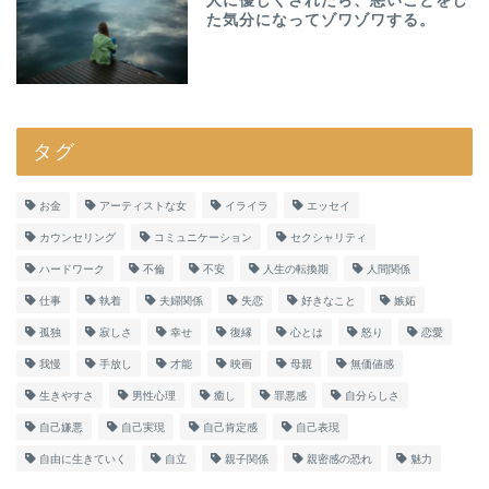
人に優しくされたら、悪いことをし
た気分になってゾワゾワする。
タグ
お金
アーティストな女
イライラ
エッセイ
カウンセリング
コミュニケーション
セクシャリティ
ハードワーク
不倫
不安
人生の転換期
人間関係
仕事
執着
夫婦関係
失恋
好きなこと
嫉妬
孤独
寂しさ
幸せ
復縁
心とは
怒り
恋愛
我慢
手放し
才能
映画
母親
無価値感
生きやすさ
男性心理
癒し
罪悪感
自分らしさ
自己嫌悪
自己実現
自己肯定感
自己表現
自由に生きていく
自立
親子関係
親密感の恐れ
魅力