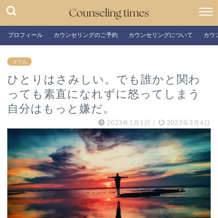
プロフィール
カウンセリングのご予約
カウンセリングについて
カウ
コラム
ひとりはさみしい。でも誰かと関わ
っても素直になれずに怒ってしまう
自分はもっと嫌だ。
2023年1月1日
/
2023年3月4日