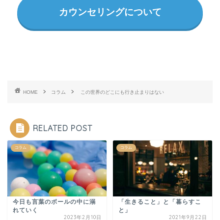
カウンセリングについて
HOME
コラム
この世界のどこにも行き止まりはない
RELATED POST
コラム
コラム
今日も言葉のボールの中に溺
「生きること」と「暮らすこ
れていく
と」
2023年2月10日
2021年9月22日