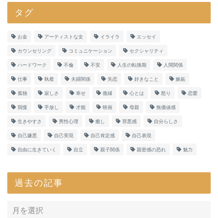
タグ
お金
アーティストな女
イライラ
エッセイ
カウンセリング
コミュニケーション
セクシャリティ
ハードワーク
不倫
不安
人生の転換期
人間関係
仕事
執着
夫婦関係
失恋
好きなこと
嫉妬
孤独
寂しさ
幸せ
復縁
心とは
怒り
恋愛
我慢
手放し
才能
映画
母親
無価値感
生きやすさ
男性心理
癒し
罪悪感
自分らしさ
自己嫌悪
自己実現
自己肯定感
自己表現
自由に生きていく
自立
親子関係
親密感の恐れ
魅力
過去の記事