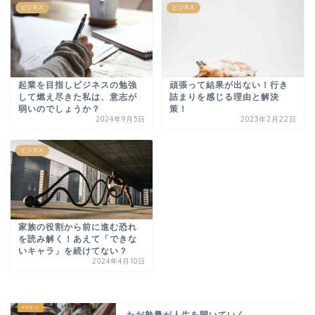
ビジネス
ビジネス
起業を目指しビジネスの勉強
頑張って結果が出ない！行き
して燃え尽きた私は、意志が
詰まりを感じる理由と解決
弱いのでしょうか？
策！
2024年9月5日
2023年2月22日
ビジネス
家族の役割から前に進む恐れ
を読み解く！あえて「できな
いキャラ」を続けてない？
2024年4月10日