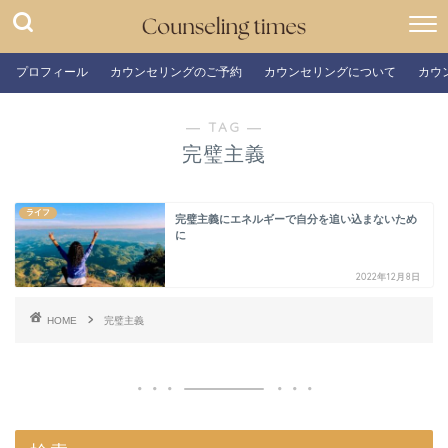
プロフィール
カウンセリングのご予約
カウンセリングについて
カウ
― TAG ―
完璧主義
ライフ
完璧主義にエネルギーで自分を追い込まないため
に
2022年12月8日
HOME
完璧主義