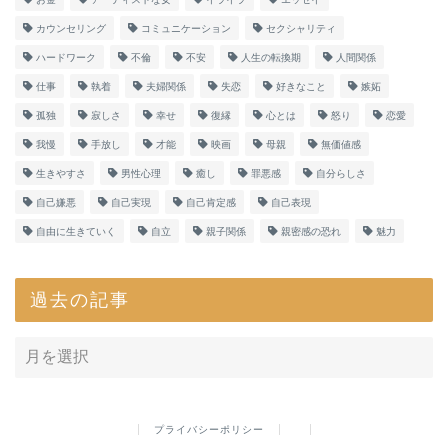
カウンセリング
コミュニケーション
セクシャリティ
ハードワーク
不倫
不安
人生の転換期
人間関係
仕事
執着
夫婦関係
失恋
好きなこと
嫉妬
孤独
寂しさ
幸せ
復縁
心とは
怒り
恋愛
我慢
手放し
才能
映画
母親
無価値感
生きやすさ
男性心理
癒し
罪悪感
自分らしさ
自己嫌悪
自己実現
自己肯定感
自己表現
自由に生きていく
自立
親子関係
親密感の恐れ
魅力
過去の記事
プライバシーポリシー