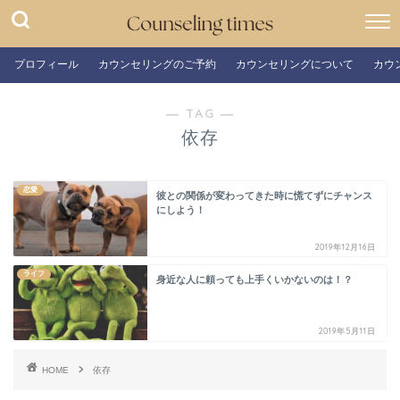
プロフィール
カウンセリングのご予約
カウンセリングについて
カウ
― TAG ―
依存
恋愛
彼との関係が変わってきた時に慌てずにチャンス
にしよう！
2019年12月16日
ライフ
身近な人に頼っても上手くいかないのは！？
2019年5月11日
HOME
依存