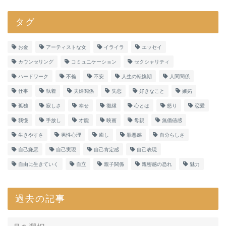
タグ
お金
アーティストな女
イライラ
エッセイ
カウンセリング
コミュニケーション
セクシャリティ
ハードワーク
不倫
不安
人生の転換期
人間関係
仕事
執着
夫婦関係
失恋
好きなこと
嫉妬
孤独
寂しさ
幸せ
復縁
心とは
怒り
恋愛
我慢
手放し
才能
映画
母親
無価値感
生きやすさ
男性心理
癒し
罪悪感
自分らしさ
自己嫌悪
自己実現
自己肯定感
自己表現
自由に生きていく
自立
親子関係
親密感の恐れ
魅力
過去の記事