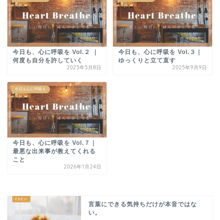
今日も、心に呼吸を Vol.２ ｜
今日も、心に呼吸を Vol.３｜
何度も自分を許していく
ゆっくりと立て直す
2025年5月8日
2025年9月9日
今日も心に呼吸を
今日も、心に呼吸を Vol.７｜
最悪な出来事が教えてくれる
こと
2026年1月24日
言葉にできる気持ちだけが本音ではな
い。