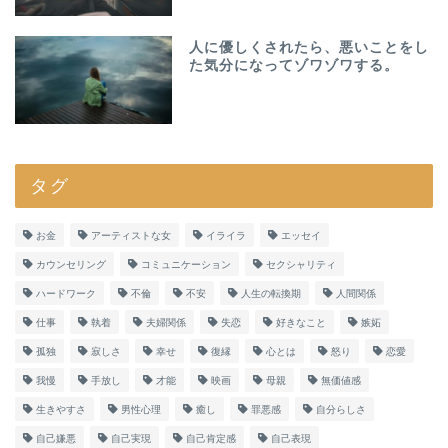
人に優しくされたら、悪いことをし
た気分になってゾワゾワする。
タグ
お金
アーティストな女
イライラ
エッセイ
カウンセリング
コミュニケーション
セクシャリティ
ハードワーク
不倫
不安
人生の転換期
人間関係
仕事
執着
夫婦関係
失恋
好きなこと
嫉妬
孤独
寂しさ
幸せ
復縁
心とは
怒り
恋愛
我慢
手放し
才能
映画
母親
無価値感
生きやすさ
男性心理
癒し
罪悪感
自分らしさ
自己嫌悪
自己実現
自己肯定感
自己表現